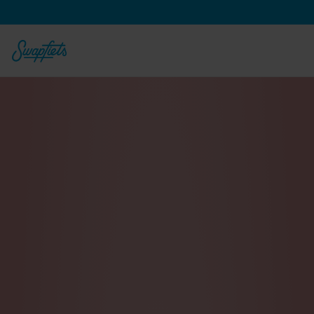
Vanaf 
€
64,90
 per maand