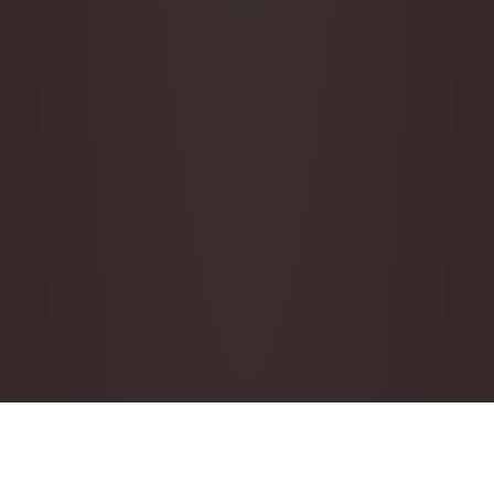
Checking availability...
Vanaf 
€
64,90
 per maand