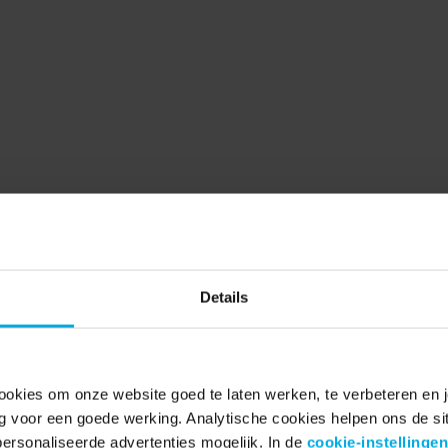
Details
fietst, wij doen de
ookies om onze website goed te laten werken, te verbeteren en je
 alle voordelen van fietsen op een 
ig voor een goede werking. Analytische cookies helpen ons de sit
rsonaliseerde advertenties mogelijk. In de
cookie-instellingen