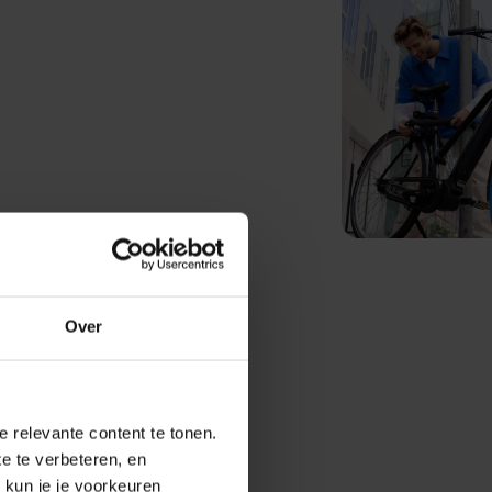
Over
 rest
 relevante content te tonen.
geweldige 
e te verbeteren, en
kun je je voorkeuren