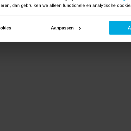
fiets, zonder gedoe.
eren, dan gebruiken we alleen functionele en analytische cookie
Ontdek onze service
ookies
Aanpassen
A