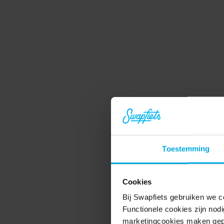
Toestemming
Jij 
Cookies
Bij Swapfiets gebruiken we c
Geniet van
Functionele cookies zijn nod
marketingcookies maken gepe