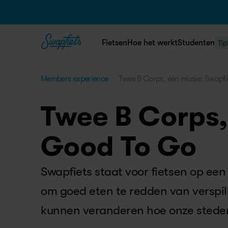
Fietsen
Hoe het werkt
Studenten
Tip
Members experience
Twee B Corps, één missie: Swapf
Twee B Corps,
Good To Go
Swapfiets staat voor fietsen op een 
om goed eten te redden van verspil
kunnen veranderen hoe onze steden