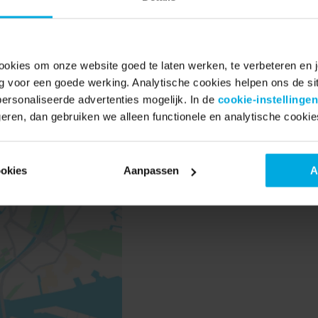
en, Hamburg of Parijs en heb je een Swapfiets? Ko
ndhoes op te halen en maak je volgende food-rescu
hikbaar. Op = op.
ookies om onze website goed te laten werken, te verbeteren en je
ig voor een goede werking. Analytische cookies helpen ons de sit
rsonaliseerde advertenties mogelijk. In de
cookie-instellingen
eren, dan gebruiken we alleen functionele en analytische cookie
-spots om lekker eten te redden van verspilling, e
🚲💚
ookies
Aanpassen
A