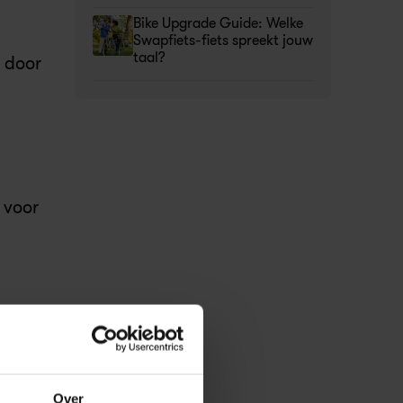
Bike Upgrade Guide: Welke 
Swapfiets-fiets spreekt jouw 
taal?
 door 
voor 
akt. 
Over