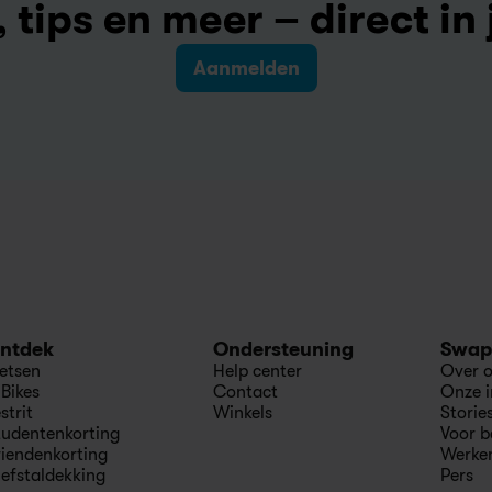
 tips en meer – direct in 
Aanmelden
ntdek
Ondersteuning
Swap
ietsen
Help center
Over 
-Bikes
Contact
Onze 
strit
Winkels
Storie
tudentenkorting
Voor b
riendenkorting
Werken
iefstaldekking
Pers