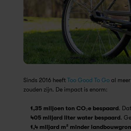
Sinds 2016 heeft 
Too Good To Go
 al meer
zouden zijn. De impact is enorm:
1,35 miljoen ton CO₂e bespaard
. Da
405 miljard liter water bespaard
. G
1,4 miljard m² minder landbouwgron