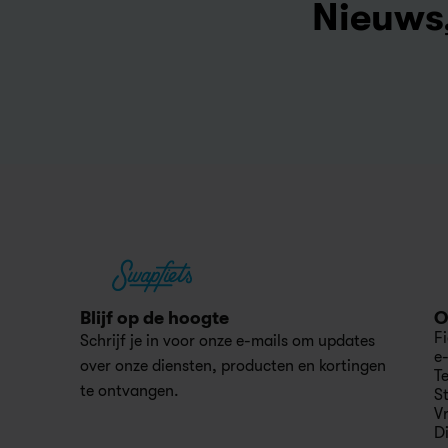
Nieuws,
Blijf op de hoogte 
O
F
Schrijf je in voor onze e-mails om updates 
e
over onze diensten, producten en kortingen 
Te
te ontvangen.
S
V
D