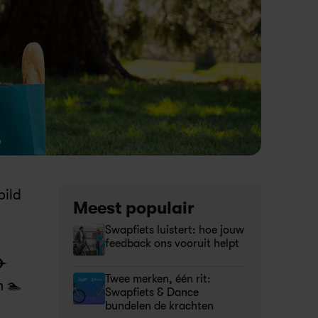
ild 
Meest populair 
Swapfiets luistert: hoe jouw 
feedback ons vooruit helpt
✈️
Twee merken, één rit: 
n 🏊
Swapfiets & Dance 
bundelen de krachten