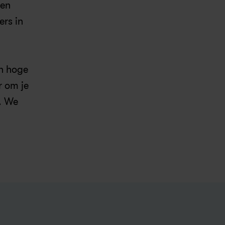
en 
s in 
n hoge 
 om je 
. We 