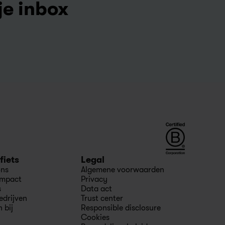
je inbox
fiets
Legal
ons
Algemene voorwaarden
impact
Privacy
s
Data act
edrijven
Trust center
 bij
Responsible disclosure
Cookies