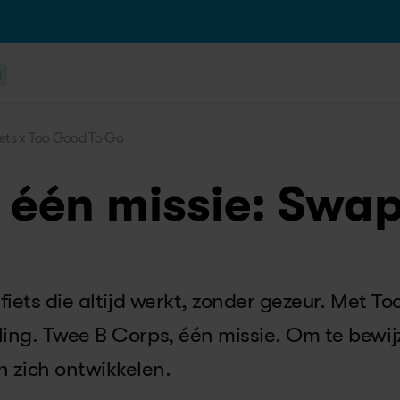
!
iets x Too Good To Go
 één missie: Swap
fiets die altijd werkt, zonder gezeur. Met To
ling. Twee B Corps, één missie. Om te bewij
 zich ontwikkelen.