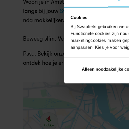
Woon je in Amsterdam, Berlijn, Kopenhag
langs bij jouw 
Swapfiets-winkel
 om je ma
Cookies
nóg makkelijker. Beperkte voorraad besc
Bij Swapfiets gebruiken we c
Functionele cookies zijn nod
Beweeg slim. Verspil minder.
marketingcookies maken gepe
aanpassen. Kies je voor weig
Pss… Bekijk onze favoriete Too Good To Go
ontdek hoe je er komt met je Swapfiets. 
Alleen noodzakelijke c