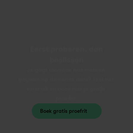
Eerst proberen, dan
beslissen
Je gaat toch ook niet meteen 
trouwen op de eerste date? Test het 
eerst uit en boek hier je gratis 
proefrit.
Boek gratis proefrit