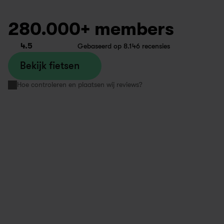
280.000+ members
4.5
Gebaseerd op 8.146 recensies
Bekijk fietsen
Hoe controleren en plaatsen wij reviews?
De swapper belde netjes van te 
Ik heb een go
voren dat hij eraan kwam en ook 
Swapfiets en 
weer toen hij voor de deur stond. 
voor de gene 
Werd snel geholpen!
een huurbare 
Ankush
klantenservice
3 months ago
problemen zij
Swapfiets Amsterdam
Salimatou
1 year ago
Swapfiets Ut