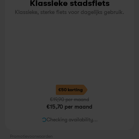
Klassieke stadsfiets
Klassieke, sterke fiets voor dagelijks gebruik.
€50 korting
€
19,90
 per maand
€
15,70
 per maand
Checking availability...
Promotievoorwaarden