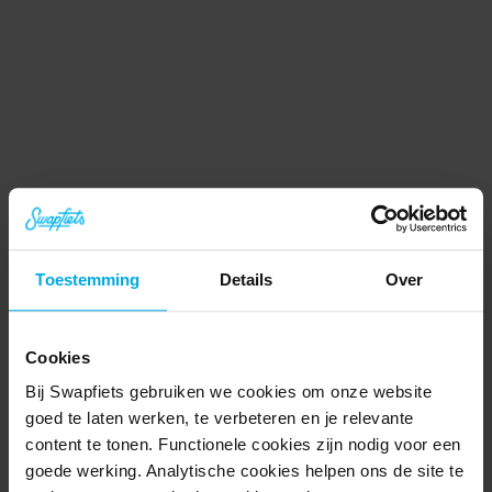
Hoge kwaliteit fietsen
Toestemming
Details
Over
Antislipbanden, dubbele sloten, sterke LED lampen: 
iedere Swapfiets is Nederlands design op z’n best 
Cookies
en is gemaakt om lang mee te gaan. Gemaakt in 
Bij Swapfiets gebruiken we cookies om onze website
Europa van premium onderdelen.
goed te laten werken, te verbeteren en je relevante
content te tonen. Functionele cookies zijn nodig voor een
goede werking. Analytische cookies helpen ons de site te