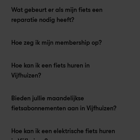
Wat gebeurt er als mijn fiets een 
reparatie nodig heeft?
Hoe zeg ik mijn membership op?
Hoe kan ik een fiets huren in 
Vijfhuizen?
Een Swapfiets huren in Vijfhuizen is 
supersimpel. Meld je aan voor ons all-inclusive 
Bieden jullie maandelijkse 
fietsabonnement en krijg je eigen 
fietsabonnementen aan in Vijfhuizen?
hoogwaardige fiets voor een vast 
Zeker! Bij Swapfiets bieden we maandelijkse 
maandbedrag.
fietsabonnementen in Vijfhuizen. Je betaalt 
Hoe kan ik een elektrische fiets huren 
een vast bedrag per maand, inclusief 