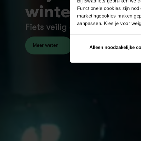
Bij Swapfiets gebruiken we c
winter.
Functionele cookies zijn nod
marketingcookies maken gepe
aanpassen. Kies je voor weig
Fiets veilig door weer en wind
Meer weten
Alleen noodzakelijke c