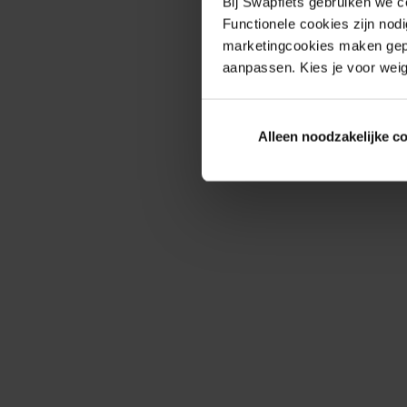
Bij Swapfiets gebruiken we c
Functionele cookies zijn nod
marketingcookies maken gepe
aanpassen. Kies je voor weig
Alleen noodzakelijke c
Onbeperkt reparaties
Probleem met je fiets? Wij zijn er voor je. Als we
het niet binnen 10 minuten kunnen fiksen in de 
winkel, swappen je fiets voor een ander 
exemplaar. Wil je dat we naar jou komen? Plan