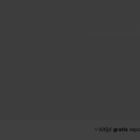
Je gaat toch ook ni
Altijd 
gratis
 rep