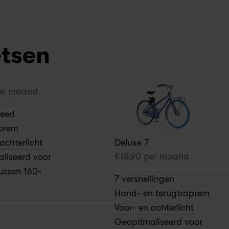
etsen
er maand
peed
prem
Deluxe 7
achterlicht
€
18,90
 per maand
liseerd voor 
tussen 160-
7 versnellingen
Hand- en terugtraprem
Voor- en achterlicht
Geoptimaliseerd voor 