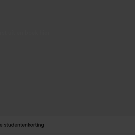
t uit en boek hier 
e studentenkorting