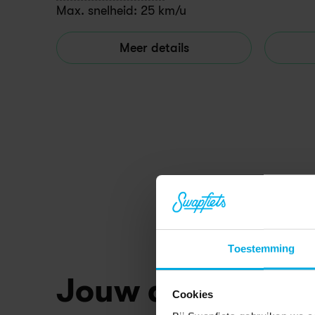
Max. snelheid: 25 km/u
Meer details
Toestemming
Jouw all-inclus
Cookies