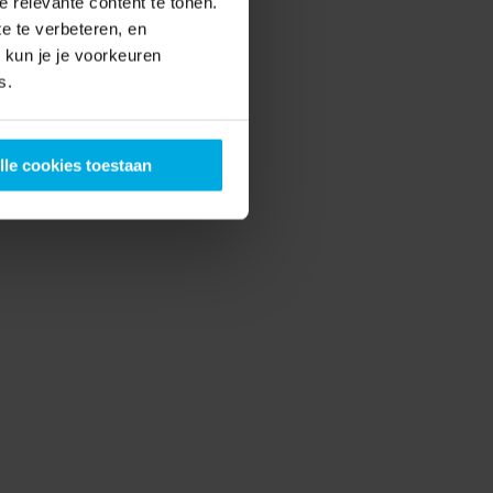
 relevante content te tonen.
e te verbeteren, en
kun je je voorkeuren
s.
lle cookies toestaan
op notch service
 fietst, wij regelen de rest. We stellen je fiets af 
-ie perfect zit, vervangen 'm in geval van 
fstal en cancelen je abonnement wanneer je 
 (maar dat wil je niet, toch?)