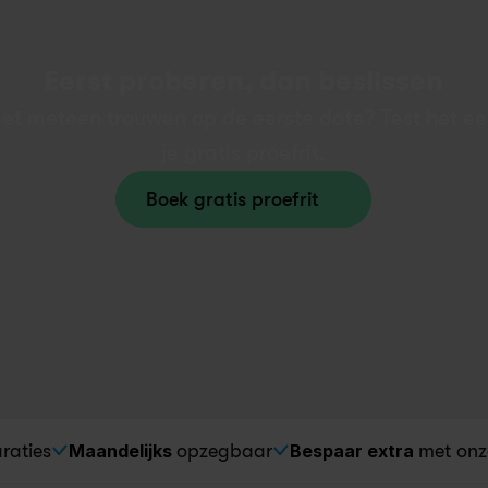
Eerst proberen, dan beslissen
et meteen trouwen op de eerste date? Test het eers
je gratis proefrit.
Boek gratis proefrit
araties
Maandelijks 
opzegbaar
Bespaar extra 
met onz