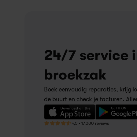
een afspraak via onze app. 
24/7 service in
broekzak
Boek eenvoudig reparaties, krijg kor
de buurt en check je facturen. Alle
4,5 • 17,000 reviews