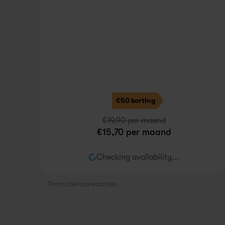
€50 korting
€
19,90
 per maand
€
15,70
 per maand
Checking availability...
Promotievoorwaarden