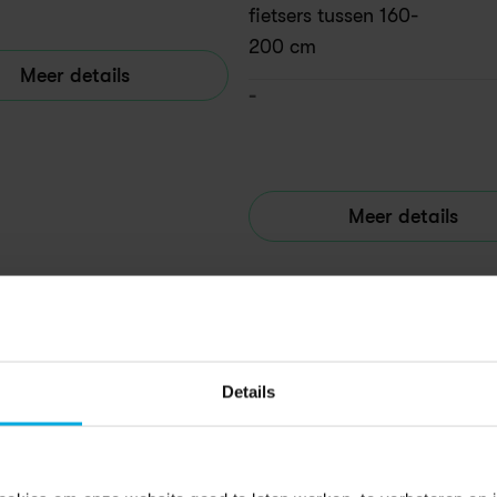
fietsers tussen 160-
200 cm
Meer details
-
Meer details
Details
ive fietsabonnement