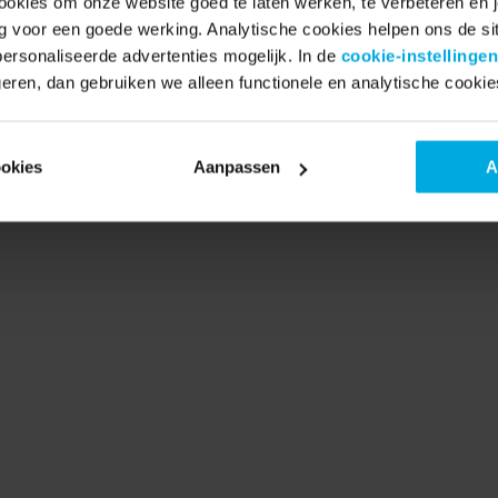
ookies om onze website goed te laten werken, te verbeteren en je
ig voor een goede werking. Analytische cookies helpen ons de sit
rsonaliseerde advertenties mogelijk. In de
cookie-instellingen
eren, dan gebruiken we alleen functionele en analytische cookie
ookies
Aanpassen
A
Hoge kwaliteit fietsen
T
 
Antislipbanden, dubbele sloten, sterke LED 
Jij
lampen: iedere Swapfiets is Nederlands design 
tot
op z’n best en is gemaakt om lang mee te gaan. 
die
 
Gemaakt in Europa van premium onderdelen.
wil