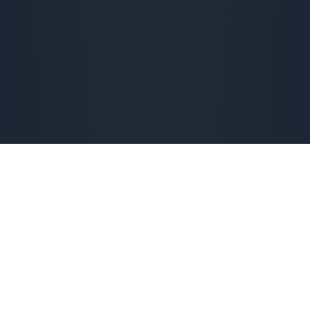
Checking availability...
Vanaf 
€
18,90
 per maand
Checking availability...