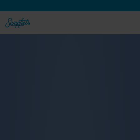
Vanaf 
€
23,90
€
18,90
 per maand