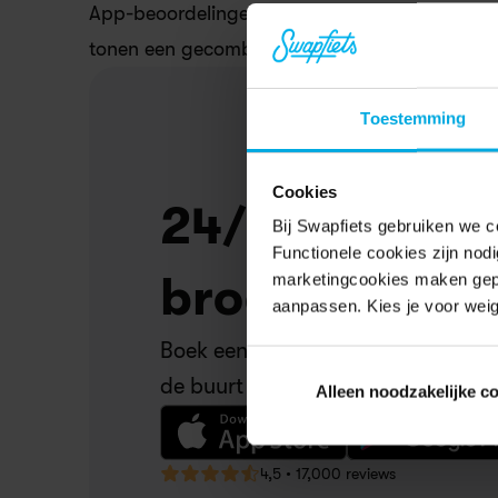
App-beoordelingen zijn gebaseerd op reviews 
tonen een gecombineerd gewogen gemiddelde
Toestemming
Cookies
24/7 service in
Bij Swapfiets gebruiken we c
Functionele cookies zijn nod
broekzak
marketingcookies maken gepe
aanpassen. Kies je voor weig
Boek eenvoudig reparaties, krijg kor
de buurt en check je facturen. Alle
Alleen noodzakelijke c
4,5 • 17,000 reviews