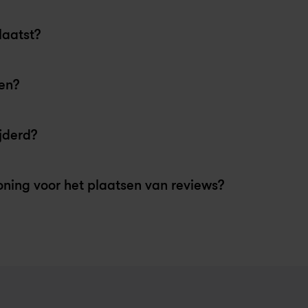
laatst?
en?
te, openbaar beschikbare Google reviews.
jderd?
 relevantie en hoe goed de review de klantbeleving 
oning voor het plaatsen van reviews?
en.
houd van de review niet.
ronkelijk geschreven.
eld door het platform als deze hun richtlijnen schenden
views.
ledigende taal).