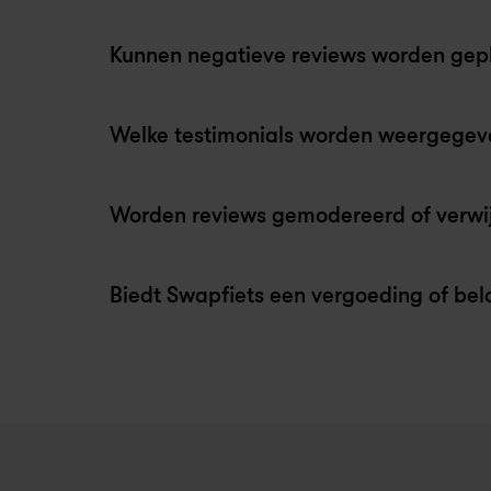
Kunnen negatieve reviews worden gep
Welke testimonials worden weergegev
Deze testimonials zijn gebaseerd op ech
Worden reviews gemodereerd of verwi
De selectie is gebaseerd op beoordeling,
weerspiegelt.
Biedt Swapfiets een vergoeding of bel
De selectie kan per land en taal verschill
Op onze eigen website wijzigen we de in
Reviews worden weergegeven zoals oorsp
Het verwijderen van reviews wordt behand
De totale beoordelingen omvatten alle re
(bijvoorbeeld in gevallen van spam of be