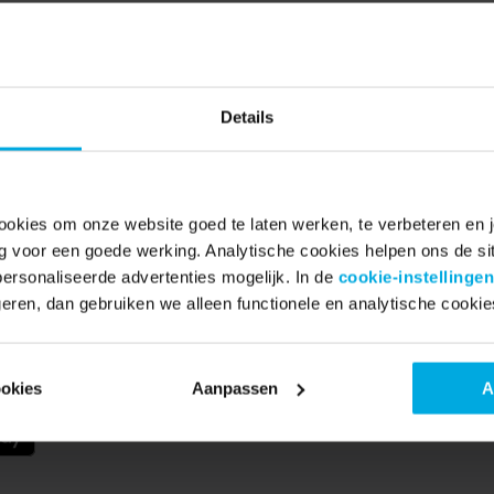
in de Apple App Store en Google Play Store. We 
 van beide platforms.
Details
 je 
ookies om onze website goed te laten werken, te verbeteren en je
ig voor een goede werking. Analytische cookies helpen ons de sit
rsonaliseerde advertenties mogelijk. In de
cookie-instellingen
eren, dan gebruiken we alleen functionele en analytische cookie
ting, vind winkels bij jou in 
s op één plek.
ookies
Aanpassen
A