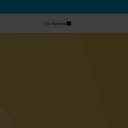
For Business
Vanaf €{price} per maand