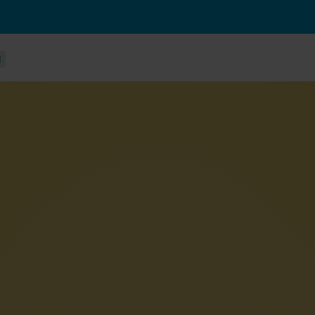
!
icaties
Klassieke stadsfiets