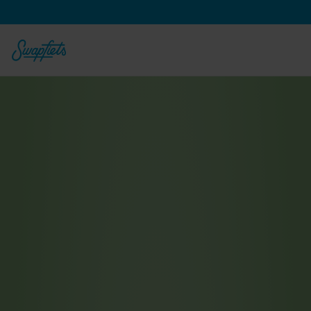
Vanaf 
€
79,90
 per maand