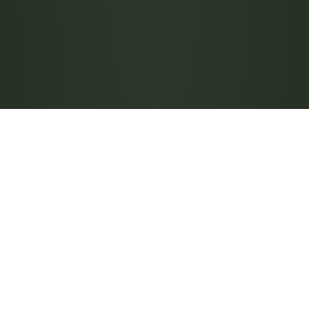
Checking availability...
Vanaf 
€
79,90
 per maand
Checking availability...