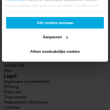
Studentenkorting
voor weigeren, dan gebruiken we alleen functionele en
Vriendenkorting
analytische cookies.
Diefstaldekking
Ondersteuning
Alle cookies toestaan
Help center
Contact
Winkels
Aanpassen
Swapfiets
Over ons
Onze impact
Alleen noodzakelijke cookies
Stories
Voor bedrijven
Werken bij
Pers
Legal
Algemene voorwaarden
Privacy
Data act
Trust center
Responsible disclosure
Cookies