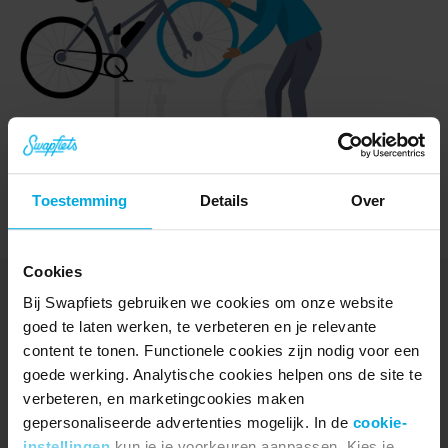
Toestemming
Details
Over
Cookies
Bij Swapfiets gebruiken we cookies om onze website
goed te laten werken, te verbeteren en je relevante
content te tonen. Functionele cookies zijn nodig voor een
Ontdek
goede werking. Analytische cookies helpen ons de site te
Fietsen
verbeteren, en marketingcookies maken
e-Bikes
gepersonaliseerde advertenties mogelijk. In de
cookie-
Testrit
instellingen
kun je je voorkeuren aanpassen. Kies je