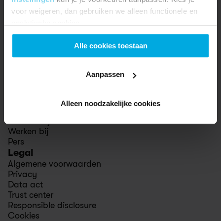
Studentenkorting
voor weigeren, dan gebruiken we alleen functionele en
Vriendenkorting
analytische cookies.
Diefstaldekking
Ondersteuning
Alle cookies toestaan
Help center
Contact
Winkels
Aanpassen
Swapfiets
Over ons
Onze impact
Alleen noodzakelijke cookies
Stories
Voor bedrijven
Werken bij
Pers
Legal
Algemene voorwaarden
Privacy
Data act
Trust center
Responsible disclosure
Cookies