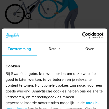
Toestemming
Details
Over
Cookies
Bij Swapfiets gebruiken we cookies om onze website
goed te laten werken, te verbeteren en je relevante
content te tonen. Functionele cookies zijn nodig voor een
Ontdek
goede werking. Analytische cookies helpen ons de site te
Fietsen
verbeteren, en marketingcookies maken
e-Bikes
gepersonaliseerde advertenties mogelijk. In de
cookie-
Testrit
instellingen
kun je je voorkeuren aanpassen. Kies je